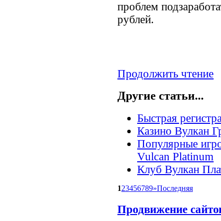
проблем подзаработа
рублей.
Продолжить чтение
Другие статьи...
Быстрая регистр
Казино Вулкан Г
Популярные игро
Vulcan Platinum
Клуб Вулкан Пла
1
2
3
4
5
6
7
8
9
»
Последняя
Продвижение сайтов