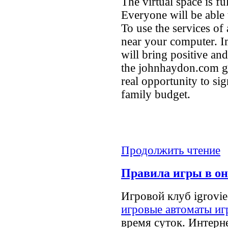
The virtual space is f
Everyone will be able 
To use the services of 
near your computer. I
will bring positive and
the johnhaydon.com gam
real opportunity to si
family budget.
Продолжить чтение
Правила игры в о
Игровой клуб igrovie
игровые автоматы игр
время суток. Интерн