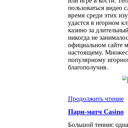
или игре в кости. Т
пользоваться видео 
время среди этих из
удастся в игорном к
казино за длительны
никогда не занимало
официальном сайте м
настоящему. Множест
популярному игорно
благополучия.
Продолжить чтение
Пари-матч Casino
Большой теннис одн